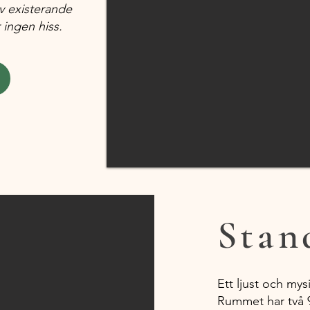
v existerande
ingen hiss.
Stan
Ett ljust och my
Rummet har två 9