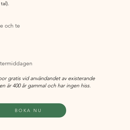
tal).
e och te
eftermiddagen
or gratis vid användandet av existerande
n är 400 år gammal och har ingen hiss.
BOKA NU